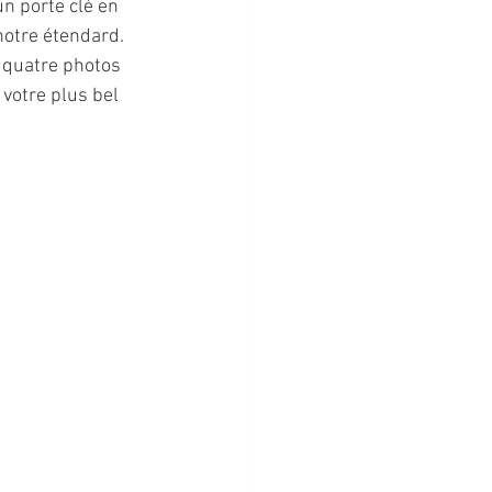
n porte clé en 
notre étendard. 
 quatre photos 
 votre plus bel 