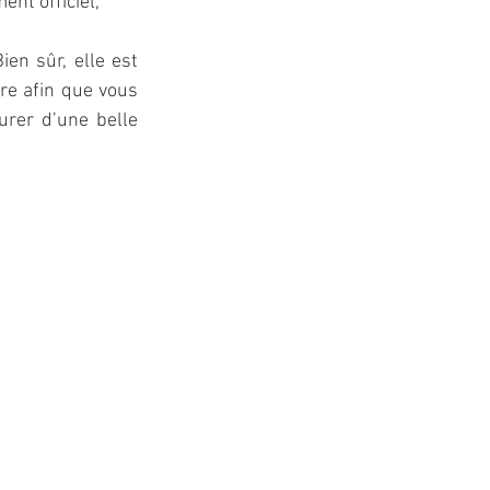
ent officiel, 
n sûr, elle est 
e afin que vous 
rer d’une belle 